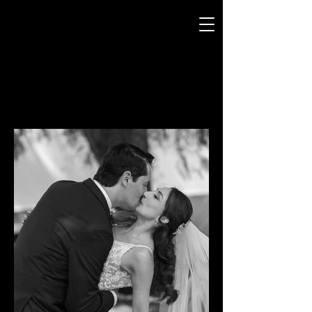
HÉCTOR TORRES
F O T O G R A F Í A
BODAS